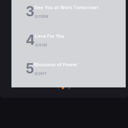
3
See You at Work Tomorrow!
11056
4
Love For You
5135
5
Blossoms of Power
2617