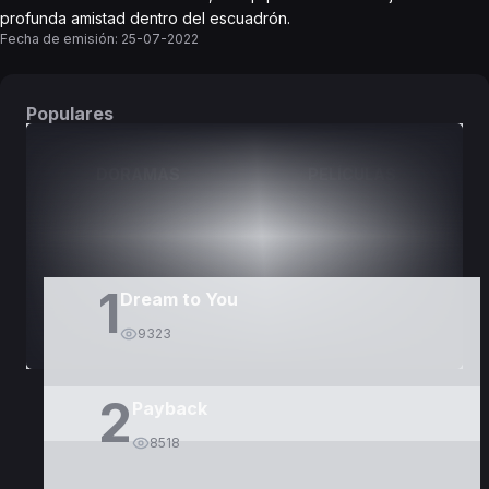
profunda amistad dentro del escuadrón.
Fecha de emisión:
25-07-2022
Populares
DORAMAS
PELÍCULAS
1
Dream to You
9323
2
Payback
8518