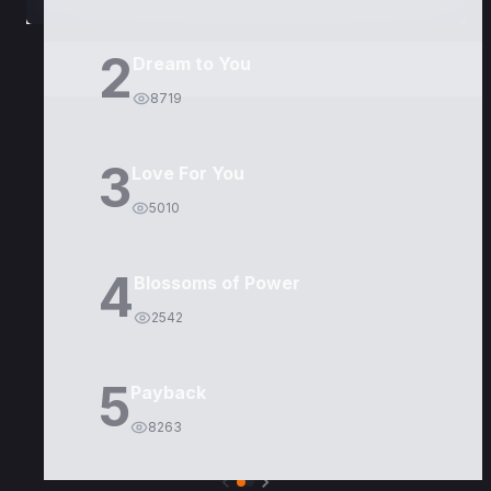
2
Dream to You
8719
3
Love For You
5010
4
Blossoms of Power
2542
5
Payback
8263