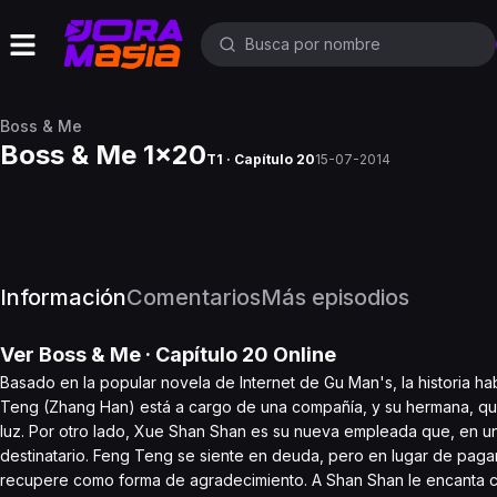
Boss & Me
Boss & Me 1x20
T1 · Capítulo 20
15-07-2014
Información
Comentarios
Más episodios
Ver
Boss & Me
· Capítulo
20
Online
Basado en la popular novela de Internet de Gu Man's, la historia 
Teng (Zhang Han) está a cargo de una compañía, y su hermana, quie
luz. Por otro lado, Xue Shan Shan es su nueva empleada que, en un
destinatario. Feng Teng se siente en deuda, pero en lugar de pagar
recupere como forma de agradecimiento. A Shan Shan le encanta c