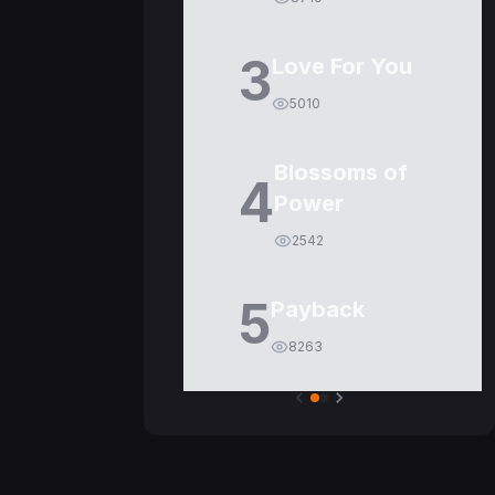
3
Love For You
5010
Blossoms of
4
Power
2542
5
Payback
8263