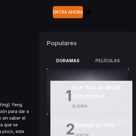
ENTRA AHORA
Populares
DORAMAS
PELÍCULAS
See You at Work
1
Tomorrow!
Ying). Feng
10859
ión para dar a
 sin saber el
2
Dream to You
ra que se
a poco, esta
8719