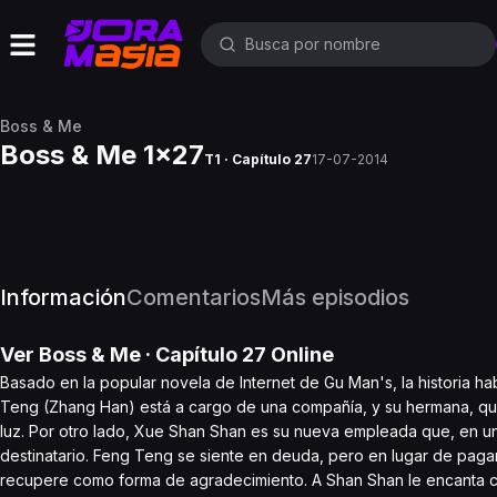
Boss & Me
Boss & Me 1x27
T1 · Capítulo 27
17-07-2014
Información
Comentarios
Más episodios
Ver
Boss & Me
· Capítulo
27
Online
Basado en la popular novela de Internet de Gu Man's, la historia 
Teng (Zhang Han) está a cargo de una compañía, y su hermana, quie
luz. Por otro lado, Xue Shan Shan es su nueva empleada que, en un
destinatario. Feng Teng se siente en deuda, pero en lugar de pagar
recupere como forma de agradecimiento. A Shan Shan le encanta c