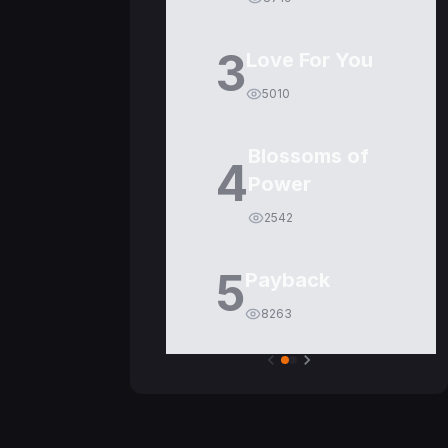
3
Love For You
5010
Blossoms of
4
Power
2542
5
Payback
8263