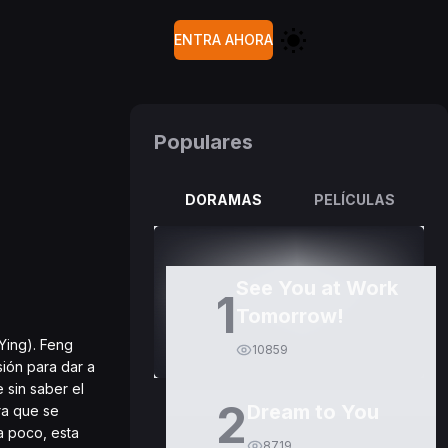
ENTRA AHORA
Populares
DORAMAS
PELÍCULAS
See You at Work
1
Tomorrow!
Ying). Feng
10859
ión para dar a
 sin saber el
2
Dream to You
ra que se
a poco, esta
8719