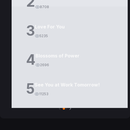
2
8708
3
Love For You
5235
4
Blossoms of Power
2696
5
See You at Work Tomorrow!
11253