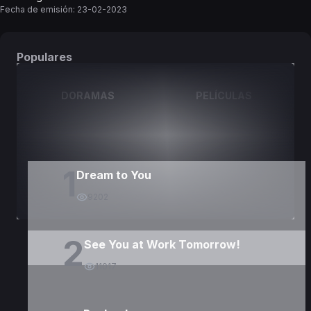
Fecha de emisión:
23-02-2023
Populares
DORAMAS
PELÍCULAS
1
Dream to You
9202
2
See You at Work Tomorrow!
11017