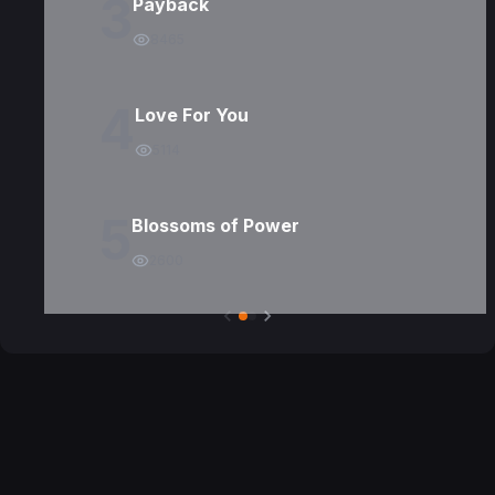
3
Payback
8465
4
Love For You
5114
5
Blossoms of Power
2600