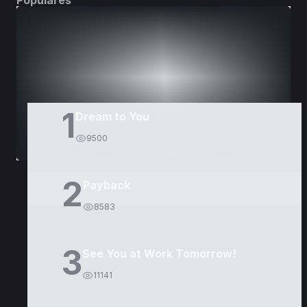
Populares
DORAMAS
PELÍCULAS
1
Dream to You
9500
2
Payback
8583
3
See You at Work Tomorrow!
11141