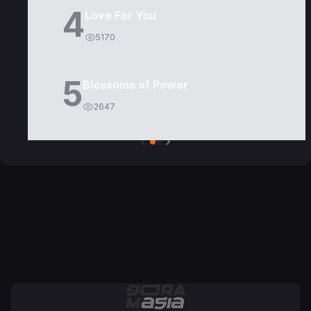
4
Love For You
5170
5
Blossoms of Power
2647