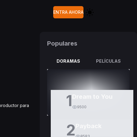
ENTRA AHORA
Populares
DORAMAS
PELÍCULAS
1
Dream to You
eproductor para
9500
2
Payback
8583