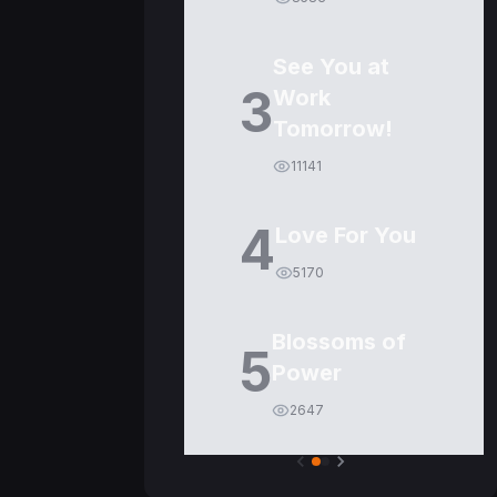
See You at
3
Work
Tomorrow!
11141
4
Love For You
5170
Blossoms of
5
Power
2647