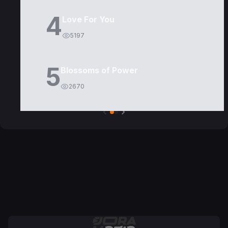
4
Love For You
5197
5
Blossoms of Power
2670