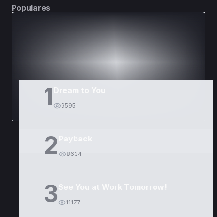
Populares
DORAMAS
PELÍCULAS
1
Dream to You
9595
2
Payback
8634
3
See You at Work Tomorrow!
11177