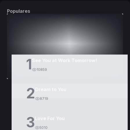
Populares
DORAMAS
PELÍCULAS
1
See You at Work Tomorrow!
10859
2
Dream to You
8719
3
Love For You
5010