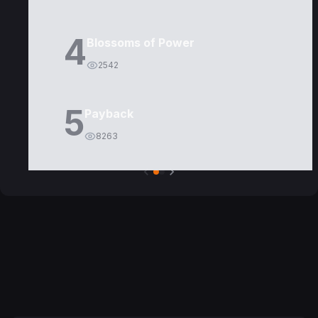
4
Blossoms of Power
2542
5
Payback
8263