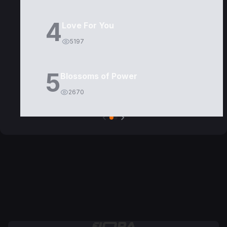
4
Love For You
5197
5
Blossoms of Power
2670