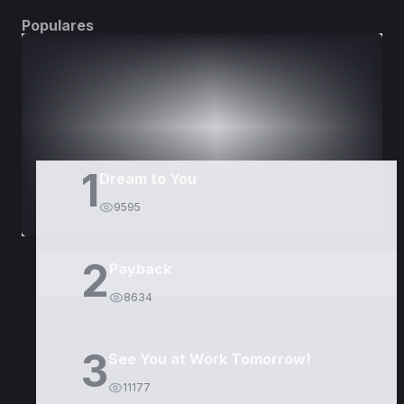
Populares
DORAMAS
PELÍCULAS
1
Dream to You
9595
2
Payback
8634
3
See You at Work Tomorrow!
11177