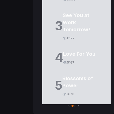
See You at
3
Work
Tomorrow!
11177
4
Love For You
5197
Blossoms of
5
Power
2670