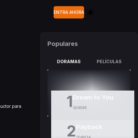
ENTRA AHORA
Populares
DORAMAS
PELÍCULAS
1
Dream to You
ductor para
9595
2
Payback
8634