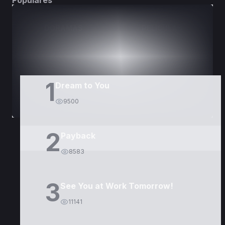
Populares
DORAMAS
PELÍCULAS
1
Dream to You
9500
2
Payback
8583
3
See You at Work Tomorrow!
11141