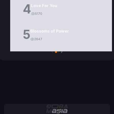
4
Love For You
5170
5
Blossoms of Power
2647