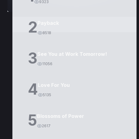
9323
2
Payback
8518
3
See You at Work Tomorrow!
11056
4
Love For You
5135
5
Blossoms of Power
2617