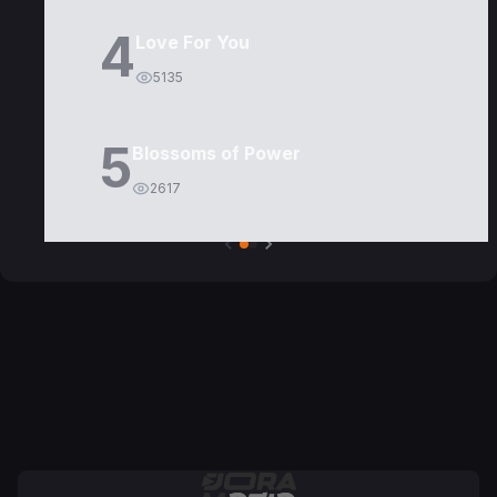
4
Love For You
5135
5
Blossoms of Power
2617