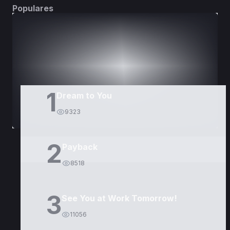
Populares
DORAMAS
PELÍCULAS
1
Dream to You
9323
2
Payback
8518
3
See You at Work Tomorrow!
11056