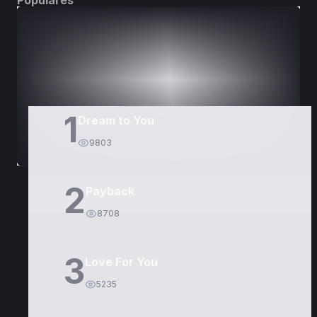
Populares
DORAMAS
PELÍCULAS
1
Dream to You
9803
2
Payback
8708
3
Love For You
5235