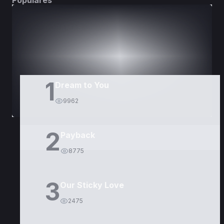
Populares
DORAMAS
PELÍCULAS
1
Dream to You
9962
2
Payback
8775
3
Our Sticky Love
2475