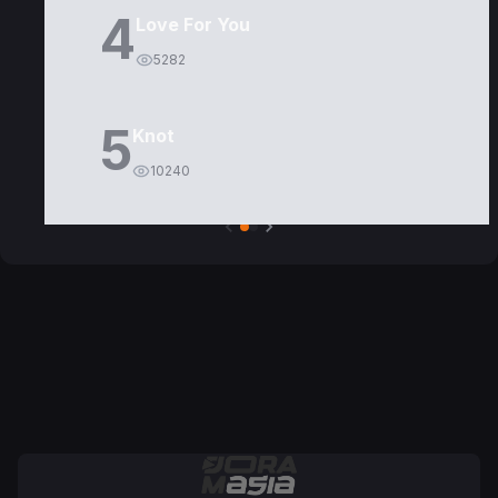
4
Love For You
5282
5
Knot
10240