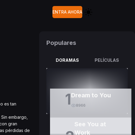
ENTRA AHORA
Populares
DORAMAS
PELÍCULAS
1
Dream to You
no es tan
8966
. Sin embargo,
See You at
 con gran
das pérdidas de
Work