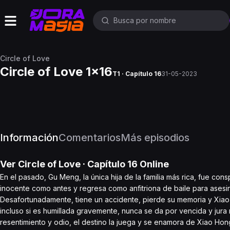
Circle of Love
Circle of Love 1x16
T1 · Capítulo 16
31-05-2023
Información
Comentarios
Más episodios
Ver
Circle of Love
· Capítulo
16
Online
En el pasado, Gu Meng, la única hija de la familia más rica, fue co
inocente como antes y regresa como anfitriona de baile para asesi
Desafortunadamente, tiene un accidente, pierde su memoria y Xiao 
incluso si es humillada gravemente, nunca se da por vencida y jura 
resentimiento y odio, el destino la juega y se enamora de Xiao H