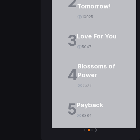
2
Tomorrow!
10925
3
Love For You
5047
Blossoms of
4
Power
2572
5
Payback
8384