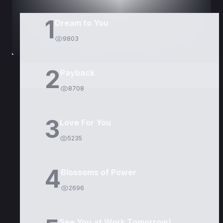
1
Dream to You
9803
2
Payback
8708
3
Love For You
5235
4
Blossoms of Power
2696
See You at Work Tomorrow!