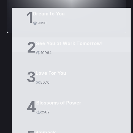
1
Dream to You
9058
2
See You at Work Tomorrow!
10964
3
Love For You
5070
4
Blossoms of Power
2582
Payback