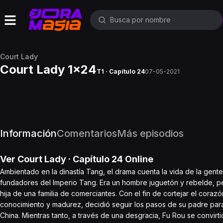
Court Lady
Court Lady 1x24
T1 · Capítulo 24
07-05-2021
Información
Comentarios
Más episodios
Ver
Court Lady
· Capítulo
24
Online
Ambientado en la dinastía Tang, el drama cuenta la vida de la gen
fundadores del Imperio Tang. Era un hombre juguetón y rebelde, pero
hija de una familia de comerciantes. Con el fin de cortejar el cor
conocimiento y madurez, decidió seguir los pasos de su padre para 
China. Mientras tanto, a través de una desgracia, Fu Rou se convirt