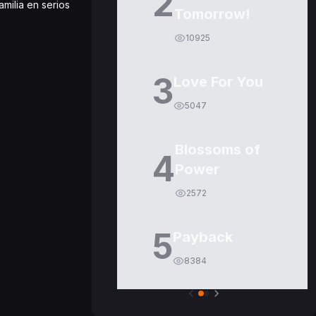
2
milia en serios
Tomorrow!
10925
3
Love For You
5047
Blossoms of
4
Power
2572
5
Payback
8384