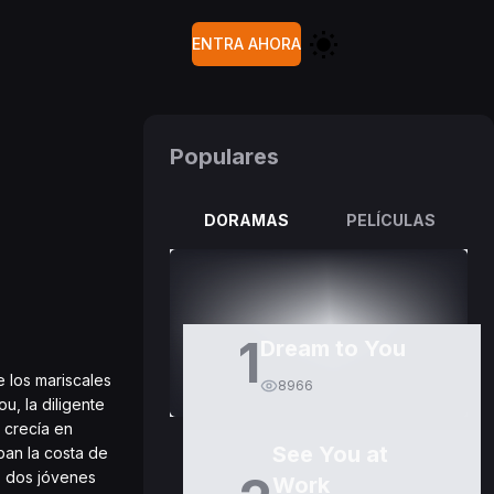
ENTRA AHORA
Populares
DORAMAS
PELÍCULAS
1
Dream to You
 los mariscales
8966
u, la diligente
 crecía en
See You at
ban la costa de
os dos jóvenes
Work