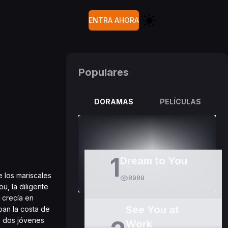
ENTRA AHORA
Populares
DORAMAS
PELÍCULAS
1
Dream to You
 los mariscales
8989
u, la diligente
 crecía en
See You at
ban la costa de
os dos jóvenes
Work