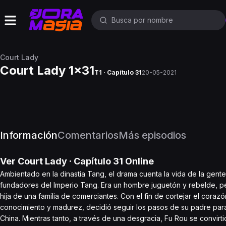
Court Lady
Court Lady 1x31
T1 · Capítulo 31
20-05-2021
Información
Comentarios
Más episodios
Ver
Court Lady
· Capítulo
31
Online
Ambientado en la dinastía Tang, el drama cuenta la vida de la gen
fundadores del Imperio Tang. Era un hombre juguetón y rebelde, pero
hija de una familia de comerciantes. Con el fin de cortejar el cor
conocimiento y madurez, decidió seguir los pasos de su padre para 
China. Mientras tanto, a través de una desgracia, Fu Rou se convirt