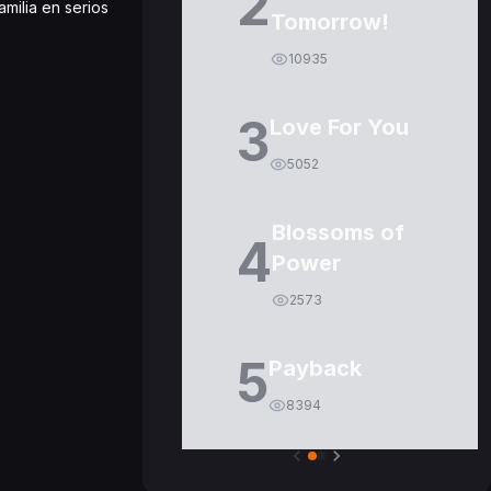
2
milia en serios
Tomorrow!
10935
3
Love For You
5052
Blossoms of
4
Power
2573
5
Payback
8394