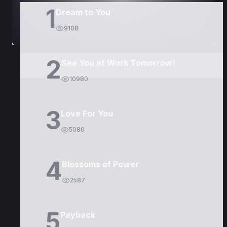
1
Dream to You
9108
2
See You at Work Tomorrow!
10980
3
Love For You
5080
4
Blossoms of Power
2587
5
Payback