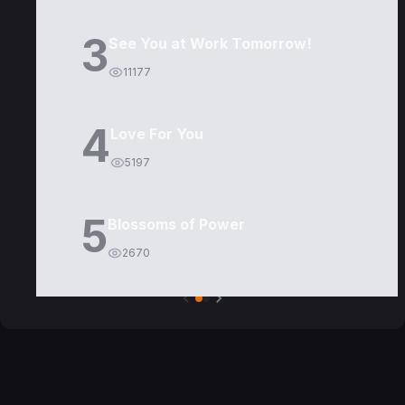
3
See You at Work Tomorrow!
11177
4
Love For You
5197
5
Blossoms of Power
2670