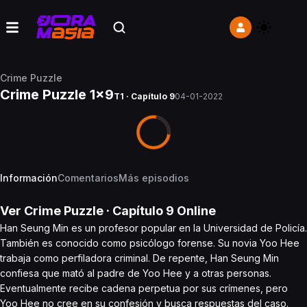
Crime Puzzle
Crime Puzzle 1x9
T1 · Capítulo 9
04-01-2022
Información
Comentarios
Más episodios
Ver
Crime Puzzle
· Capítulo
9
Online
Han Seung Min es un profesor popular en la Universidad de Policía.
También es conocido como psicólogo forense. Su novia Yoo Hee
trabaja como perfiladora criminal. De repente, Han Seung Min
confiesa que mató al padre de Yoo Hee y a otras personas.
Eventualmente recibe cadena perpetua por sus crímenes, pero
Yoo Hee no cree en su confesión y busca respuestas del caso.