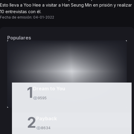
Esto lleva a Yoo Hee a visitar a Han Seung Min en prisión y realizar
10 entrevistas con él.
Fecha de emisión:
04-01-2022
Populares
DORAMAS
PELÍCULAS
1
Dream to You
9595
2
Payback
8634