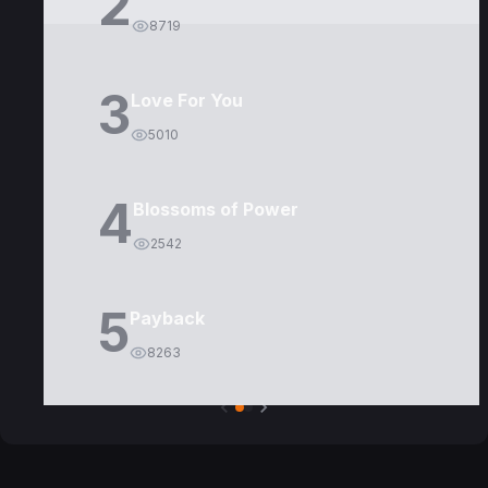
2
8719
3
Love For You
5010
4
Blossoms of Power
2542
5
Payback
8263