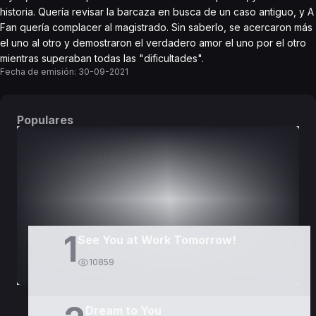
historia. Quería revisar la barcaza en busca de un caso antiguo, y A
Fan quería complacer al magistrado. Sin saberlo, se acercaron más
el uno al otro y demostraron el verdadero amor el uno por el otro
mientras superaban todas las "dificultades".
Fecha de emisión:
30-09-2021
Populares
DORAMAS
PELÍCULAS
1
See You at Work Tomorrow!
10859
Dream to You