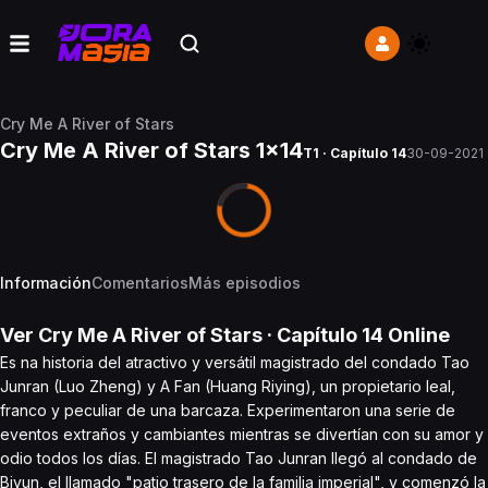
Cry Me A River of Stars
Cry Me A River of Stars 1x14
T1 · Capítulo 14
30-09-2021
Información
Comentarios
Más episodios
Ver
Cry Me A River of Stars
· Capítulo
14
Online
Es na historia del atractivo y versátil magistrado del condado Tao
Junran (Luo Zheng) y A Fan (Huang Riying), un propietario leal,
franco y peculiar de una barcaza. Experimentaron una serie de
eventos extraños y cambiantes mientras se divertían con su amor y
odio todos los días. El magistrado Tao Junran llegó al condado de
Biyun, el llamado "patio trasero de la familia imperial", y comenzó la