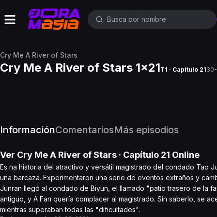
Cry Me A River of Stars
Cry Me A River of Stars 1x21
T1 · Capítulo 21
30-
Información
Comentarios
Más episodios
Ver
Cry Me A River of Stars
· Capítulo
21
Online
Es na historia del atractivo y versátil magistrado del condado Tao J
una barcaza. Experimentaron una serie de eventos extraños y cambia
Junran llegó al condado de Biyun, el llamado "patio trasero de la fa
antiguo, y A Fan quería complacer al magistrado. Sin saberlo, se a
mientras superaban todas las "dificultades".