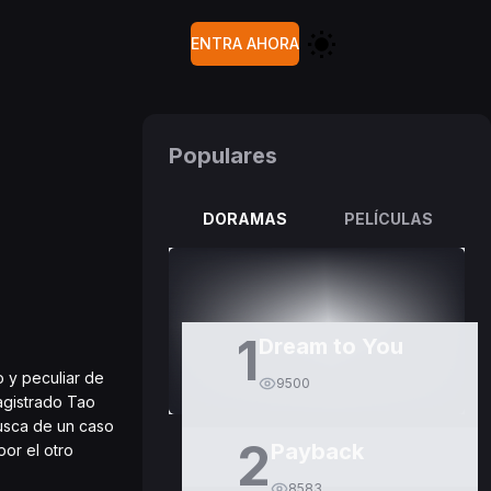
ENTRA AHORA
Populares
DORAMAS
PELÍCULAS
1
Dream to You
o y peculiar de
9500
agistrado Tao
busca de un caso
2
Payback
por el otro
8583