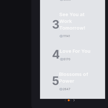
See You at
3
Work
Tomorrow!
11141
4
Love For You
5170
Blossoms of
5
Power
2647