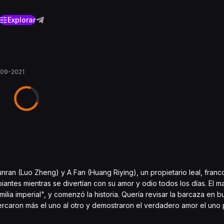
Explorar
09-2021
unran (Luo Zheng) y A Fan (Huang Riying), un propietario leal, franc
ntes mientras se divertían con su amor y odio todos los días. El m
milia imperial", y comenzó la historia. Quería revisar la barcaza en 
cercaron más el uno al otro y demostraron el verdadero amor el uno 