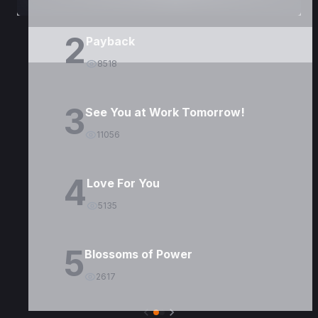
2
Payback
8518
3
See You at Work Tomorrow!
11056
4
Love For You
5135
5
Blossoms of Power
2617