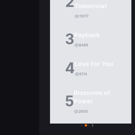
2
Tomorrow!
11017
3
Payback
8465
4
Love For You
5114
Blossoms of
5
Power
2600