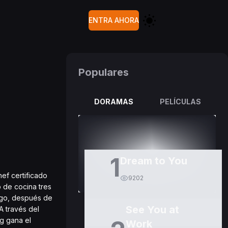
ENTRA AHORA
Populares
DORAMAS
PELÍCULAS
1
Dream to You
hef certificado
9202
o de cocina tres
rgo, después de
See You at
A través del
g gana el
Work