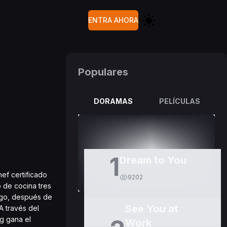
ENTRA AHORA
Populares
DORAMAS
PELÍCULAS
1
Dream to You
hef certificado
9202
o de cocina tres
rgo, después de
See You at
A través del
g gana el
Work