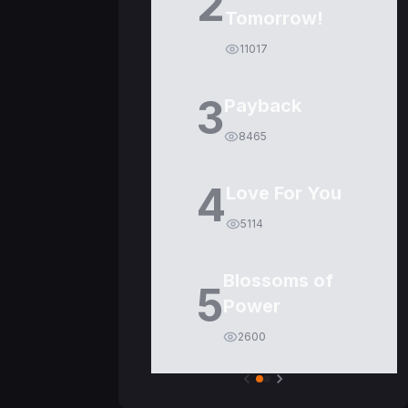
2
Tomorrow!
11017
3
Payback
8465
4
Love For You
5114
Blossoms of
5
Power
2600