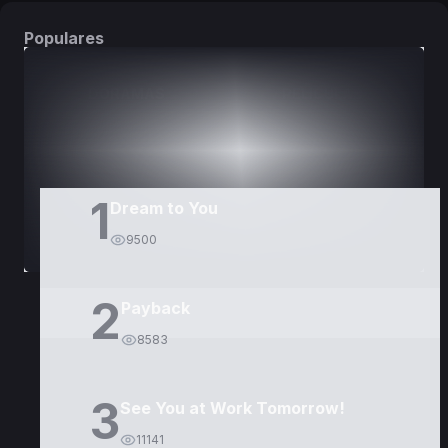
Populares
DORAMAS
PELÍCULAS
1
Dream to You
9500
2
Payback
8583
3
See You at Work Tomorrow!
11141