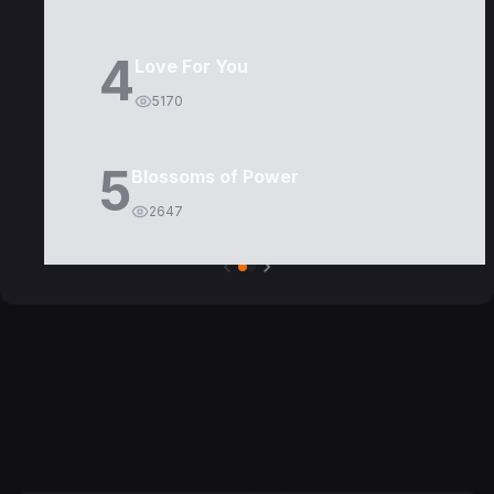
4
Love For You
5170
5
Blossoms of Power
2647