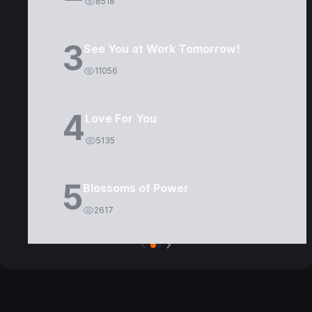
8518
3
See You at Work Tomorrow!
11056
4
Love For You
5135
5
Blossoms of Power
2617