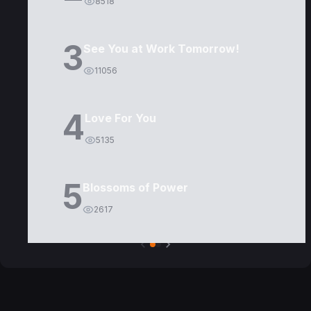
8518
3
See You at Work Tomorrow!
11056
4
Love For You
5135
5
Blossoms of Power
2617