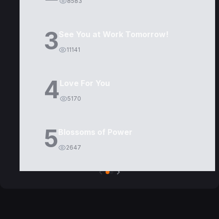
8583
3
See You at Work Tomorrow!
11141
4
Love For You
5170
5
Blossoms of Power
2647