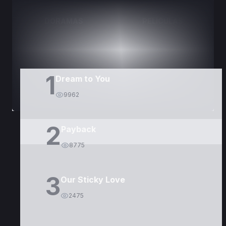
DORAMAS
PELÍCULAS
1
Dream to You
9962
2
Payback
8775
3
Our Sticky Love
2475