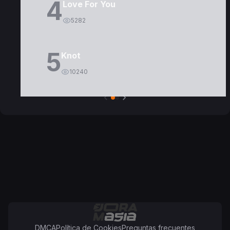
4
Love For You
5282
5
Knot
10240
DMCA
Política de Cookies
Preguntas frecuentes