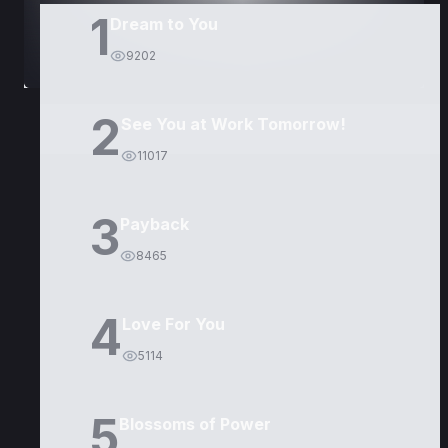
1
Dream to You
9202
2
See You at Work Tomorrow!
11017
3
Payback
8465
4
Love For You
5114
5
Blossoms of Power