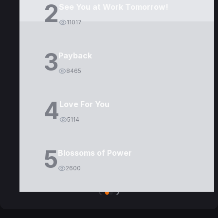
2
See You at Work Tomorrow!
11017
3
Payback
8465
4
Love For You
5114
5
Blossoms of Power
2600