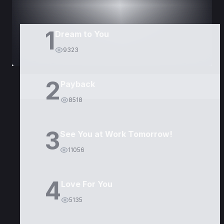
1
Dream to You
9323
2
Payback
8518
3
See You at Work Tomorrow!
11056
4
Love For You
5135