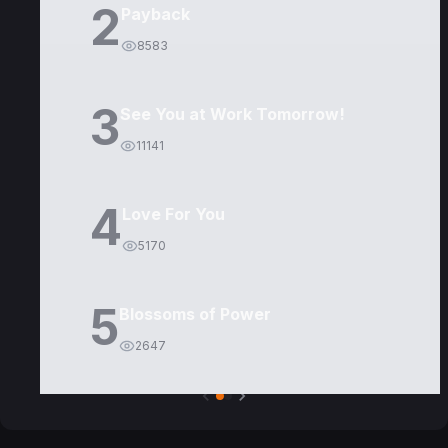
2
Payback
8583
3
See You at Work Tomorrow!
11141
4
Love For You
5170
5
Blossoms of Power
2647