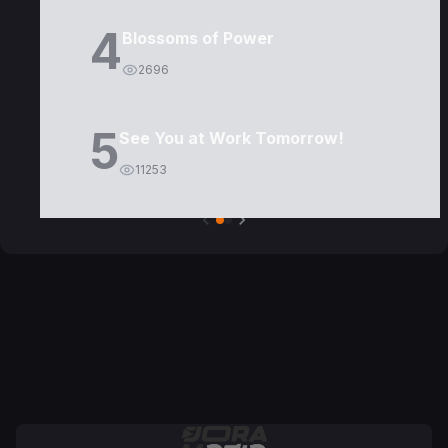
4
Blossoms of Power
2696
5
See You at Work Tomorrow!
11253