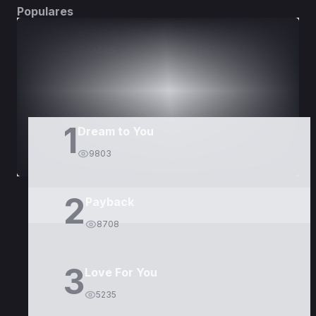
Populares
DORAMAS
PELÍCULAS
1
Dream to You
9803
2
Payback
8708
3
Love For You
5235