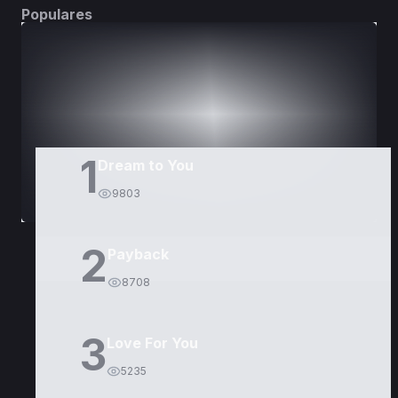
Populares
DORAMAS
PELÍCULAS
1
Dream to You
9803
2
Payback
8708
3
Love For You
5235