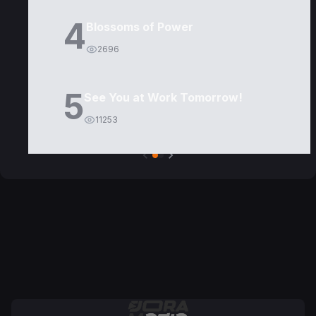
4
Blossoms of Power
2696
5
See You at Work Tomorrow!
11253