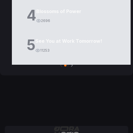
4
Blossoms of Power
2696
5
See You at Work Tomorrow!
11253