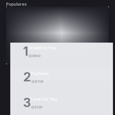
Populares
DORAMAS
PELÍCULAS
1
Dream to You
9803
2
Payback
8708
3
Love For You
5235