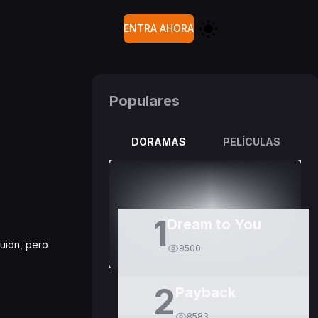
ENTRA AHORA
Populares
DORAMAS
PELÍCULAS
1
Dream to You
guión, pero
9500
2
Payback
8583