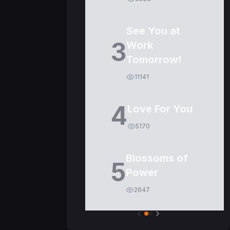
See You at
3
Work
Tomorrow!
11141
4
Love For You
5170
Blossoms of
5
Power
2647