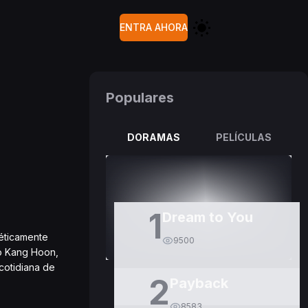
ENTRA AHORA
Populares
DORAMAS
PELÍCULAS
1
Dream to You
néticamente
9500
ro Kang Hoon,
 cotidiana de
2
Payback
8583