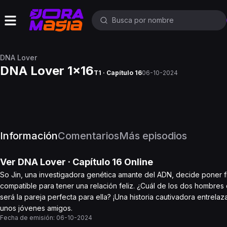
DNA Lover
DNA Lover 1x16
T1 · Capítulo 16
06-10-2024
Información
Comentarios
Más episodios
Ver
DNA Lover
· Capítulo
16
Online
So Jin, una investigadora genética amante del ADN, decide poner fi
compatible para tener una relación feliz. ¿Cuál de los dos hombr
será la pareja perfecta para ella? ¡Una historia cautivadora entrelaza
unos jóvenes amigos.
Fecha de emisión:
06-10-2024