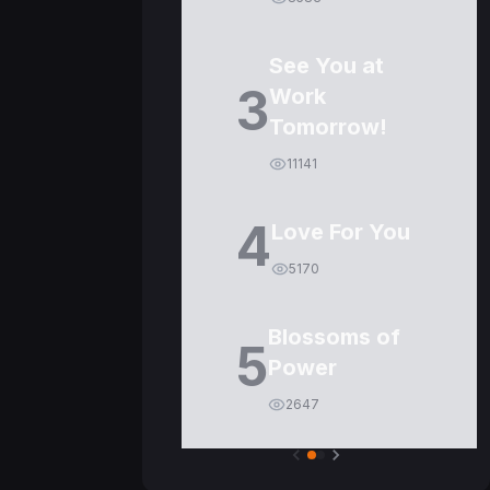
See You at
3
Work
Tomorrow!
11141
4
Love For You
5170
Blossoms of
5
Power
2647