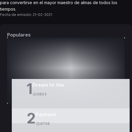
para convertirse en el mayor maestro de almas de todos los
tiempos.
Fecha de emisión:
21-02-2021
Populares
DORAMAS
PELÍCULAS
1
Dream to You
9803
2
Payback
8708