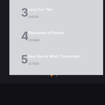
3
Love For You
5235
4
Blossoms of Power
2696
5
See You at Work Tomorrow!
11253