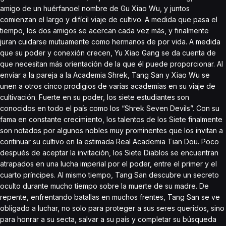
amigo de un huérfanoel nombre de Gu Xiao Wu, y juntos
comienzan el largo y difícil viaje de cultivo. A medida que pasa el
tiempo, los dos amigos se acercan cada vez más, y finalmente
juran cuidarse mutuamente como hermanos de por vida. A medida
que su poder y conexión crecen, Yu Xiao Gang se da cuenta de
que necesitan más orientación de la que él puede proporcionar. Al
enviar a la pareja a la Academia Shrek, Tang San y Xiao Wu se
unen a otros cinco prodigios de varias academias en su viaje de
cultivación. Fuerte en su poder, los siete estudiantes son
conocidos en todo el país como los “Shrek Seven Devils”. Con su
fama en constante crecimiento, los talentos de los Siete finalmente
son notados por algunos nobles muy prominentes que los invitan a
continuar su cultivo en la estimada Real Academia Tian Dou. Poco
después de aceptar la invitación, los Siete Diablos se encuentran
atrapados en una lucha imperial por el poder, entre el primer y el
cuarto príncipes. Al mismo tiempo, Tang San descubre un secreto
oculto durante mucho tiempo sobre la muerte de su madre. De
repente, enfrentando batallas en muchos frentes, Tang San se ve
obligado a luchar, no solo para proteger a sus seres queridos, sino
para honrar a su secta, salvar a su país y completar su búsqueda