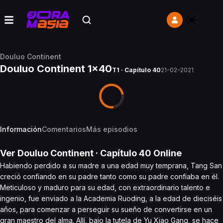
Douluo Continent
Douluo Continent 1x40
T1 · Capítulo 40
21-02-2021
Información
Comentarios
Más episodios
Ver
Douluo Continent
· Capítulo
40
Online
Habiendo perdido a su madre a una edad muy temprana, Tang San
creció confiando en su padre tanto como su padre confiaba en él.
Meticuloso y maduro para su edad, con extraordinario talento e
ingenio, fue enviado a la Academia Ruoding, a la edad de dieciséis
años, para comenzar a perseguir su sueño de convertirse en un
gran maestro del alma. Allí, bajo la tutela de Yu Xiao Gang, se hace