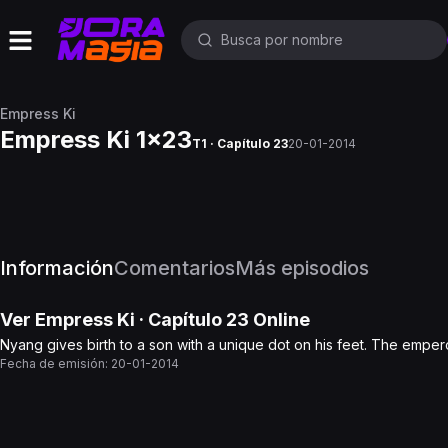
Empress Ki
Empress Ki 1x23
T1 · Capítulo 23
20-01-2014
Información
Comentarios
Más episodios
Ver
Empress Ki
· Capítulo
23
Online
Nyang gives birth to a son with a unique dot on his feet. The empe
Fecha de emisión:
20-01-2014