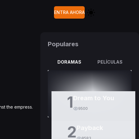
ENTRA AHORA
Populares
DORAMAS
PELÍCULAS
1
Dream to You
nst the empress.
9500
2
Payback
8583