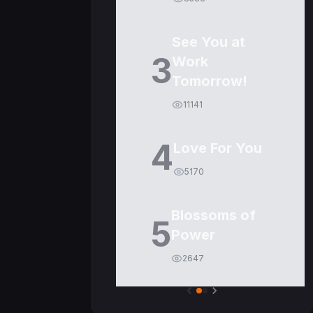
See You at
3
Work
Tomorrow!
11141
4
Love For You
5170
Blossoms of
5
Power
2647