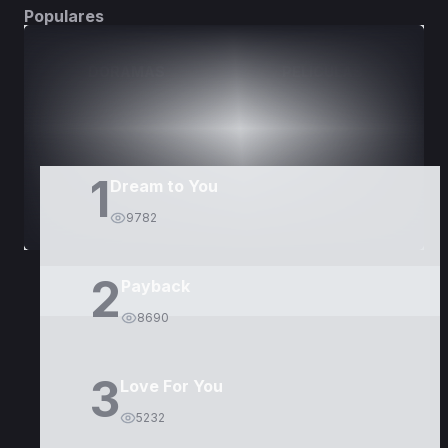
Populares
DORAMAS
PELÍCULAS
1
Dream to You
9782
2
Payback
8690
3
Love For You
5232