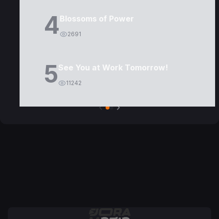
4
Blossoms of Power
2691
5
See You at Work Tomorrow!
11242