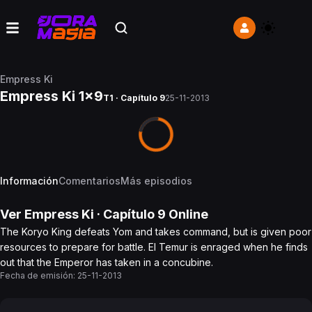
Empress Ki
Empress Ki 1x9
T1 · Capítulo 9
25-11-2013
Información
Comentarios
Más episodios
Ver
Empress Ki
· Capítulo
9
Online
The Koryo King defeats Yom and takes command, but is given poor
resources to prepare for battle. El Temur is enraged when he finds
out that the Emperor has taken in a concubine.
Fecha de emisión:
25-11-2013