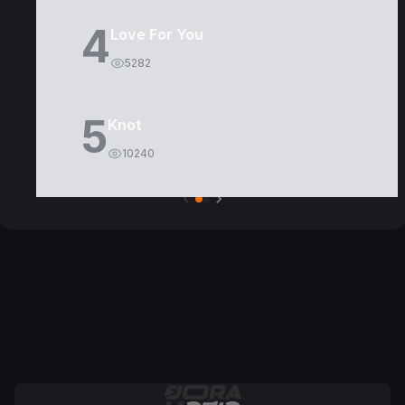
4
Love For You
5282
5
Knot
10240