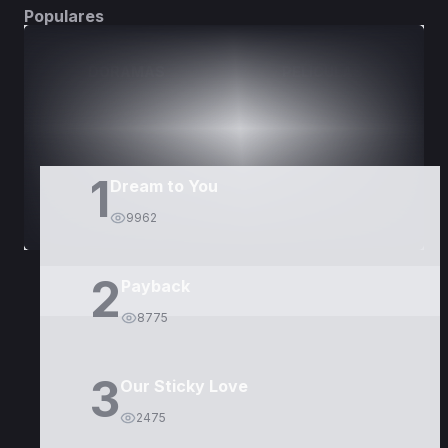
Populares
DORAMAS
PELÍCULAS
1
Dream to You
9962
2
Payback
8775
3
Our Sticky Love
2475