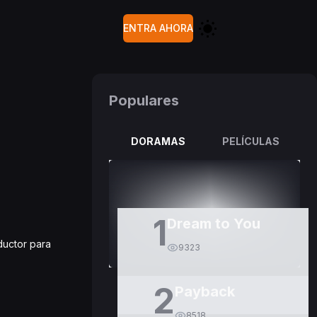
ENTRA AHORA
Populares
DORAMAS
PELÍCULAS
1
Dream to You
oductor para
9323
2
Payback
8518