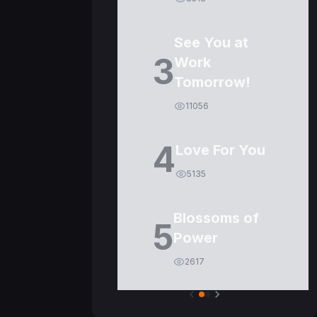
See You at
3
Work
Tomorrow!
11056
4
Love For You
5135
Blossoms of
5
Power
2617