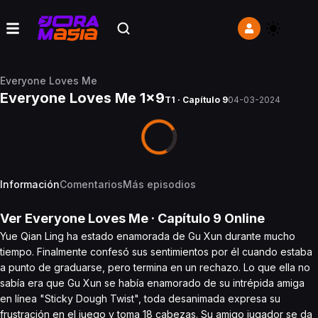
Everyone Loves Me
Everyone Loves Me 1x9
T1 · Capítulo 9
04-03-2024
Información
Comentarios
Más episodios
Ver
Everyone Loves Me
· Capítulo
9
Online
Yue Qian Ling ha estado enamorada de Gu Xun durante mucho
tiempo. Finalmente confesó sus sentimientos por él cuando estaba
a punto de graduarse, pero termina en un rechazo. Lo que ella no
sabía era que Gu Xun se había enamorado de su intrépida amiga
en línea "Sticky Dough Twist", toda desanimada expresa su
frustración en el juego y toma 18 cabezas. Su amigo jugador se da