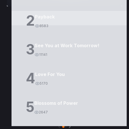
2
Payback
8583
3
See You at Work Tomorrow!
11141
4
Love For You
5170
5
Blossoms of Power
2647