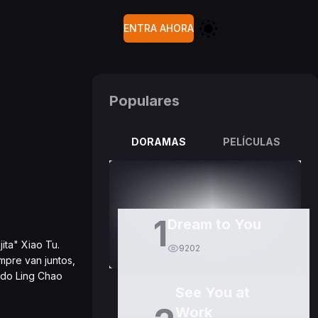
ENTRA AHORA
Populares
DORAMAS
PELÍCULAS
1
Dream to You
ita" Xiao Tu.
9202
mpre van juntos,
ndo Ling Chao
See You at
Work