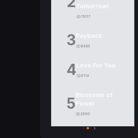
2
Tomorrow!
11017
3
Payback
8465
4
Love For You
5114
Blossoms of
5
Power
2600